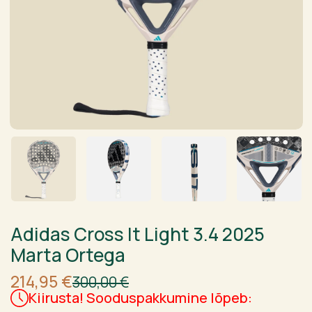
Adidas Cross It Light 3.4 2025
Marta Ortega
Algne
Current
214,95
€
300,00
€
hind
price
Kiirusta! Sooduspakkumine lõpeb:
oli:
is: