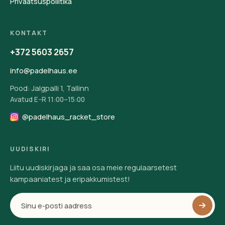
Privaatsuspoliitika
KONTAKT
+372 5603 2657
info@padelhaus.ee
Pood: Jalgpalli 1, Tallinn
Avatud E–R 11:00–15:00
@padelhaus_racket_store
UUDISKIRI
Liitu uudiskirjaga ja saa osa meie regulaarsetest
kampaaniatest ja eripakkumistest!