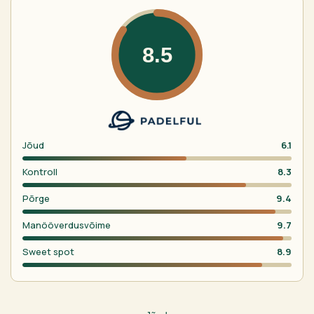
8.5
Jõud
6.1
Kontroll
8.3
Põrge
9.4
Manööverdusvõime
9.7
Sweet spot
8.9