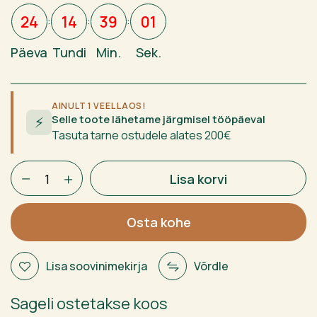
300,00 €.
214,95 €.
24
14
39
01
:
:
:
Päeva
Tundi
Min.
Sek.
AINULT 1 VEEL LAOS!
Selle toote lähetame järgmisel tööpäeval
⚡
Tasuta tarne ostudele alates 200€
Adidas
Lisa korvi
Cross
It
Light
Osta kohe
3.4
2025
Lisa soovinimekirja
Võrdle
Marta
Ortega
Sageli ostetakse koos
kogus