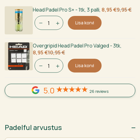
Algne
Current
Head Padel Pro S+ - 1tk, 3 palli
,
8,95
€
9,95
€
hind
price
Lisa korvi
oli:
is:
9,95 €.
8,95 €.
Overgripid Head Padel Pro Valged - 3tk
,
Algne
Current
8,95
€
10,95
€
hind
price
oli:
is:
Lisa korvi
10,95 €.
8,95 €.
5.0
26 reviews
Padelful arvustus