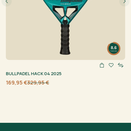
8.6
PADELFUL
BULLPADEL HACK 04 2025
169,95
€
329,95
€
Algne
Current
hind
price
oli:
is:
329,95 €.
169,95 €.