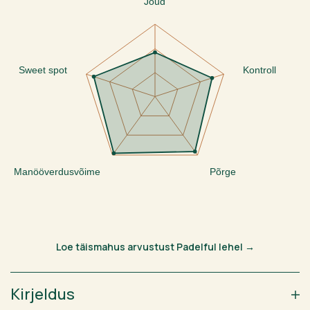
Jõud
Sweet spot
Kontroll
Manööverdusvõime
Põrge
Loe täismahus arvustust Padelful lehel →
Kirjeldus