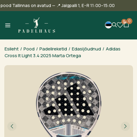
Meie pood Tallinnas on avatud — 📍 Jalgpalli 1, E–R 11:00–15:00
0
0
Esileht
/
Pood
/
Padelireketid
/
Edasijõudnud
/
Adidas
Cross It Light 3.4 2025 Marta Ortega