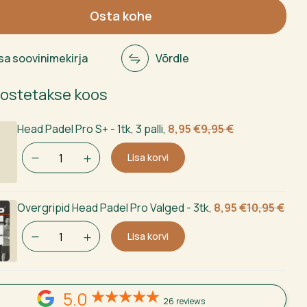
Osta kohe
isa soovinimekirja
Võrdle
 ostetakse koos
Algne
Current
Head Padel Pro S+ - 1tk, 3 palli
,
8,95
€
9,95
€
hind
price
Lisa korvi
oli:
is:
9,95 €.
8,95 €.
Algne
Current
Overgripid Head Padel Pro Valged - 3tk
,
8,95
€
10,95
€
hind
price
Lisa korvi
oli:
is:
10,95 €.
8,95 €.
5.0
26 reviews