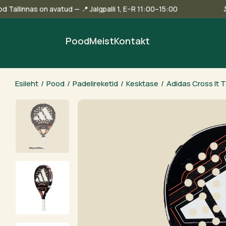
eie pood Tallinnas on avatud — 📍 Jalgpalli 1, E–R 11:00–15:00
Pood
Meist
Kontakt
Esileht
/
Pood
/
Padelireketid
/
Kesktase
/
Adidas Cross It