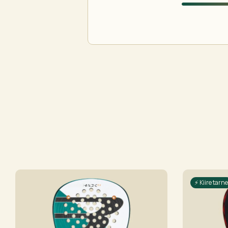
⚡ Kiire tarne