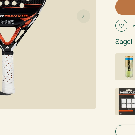
Team
CTRL
2026
L
kogus
Sageli