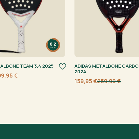
8.2
PADELFUL
ALBONE TEAM 3.4 2025
ADIDAS METALBONE CARBON
2024
99,95
€
159,95
€
259,99
€
Algne
Current
hind
price
oli:
is:
259,99 €.
159,95 €.