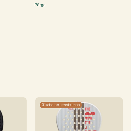
Põrge
⏳ Kohe lattu saabumas