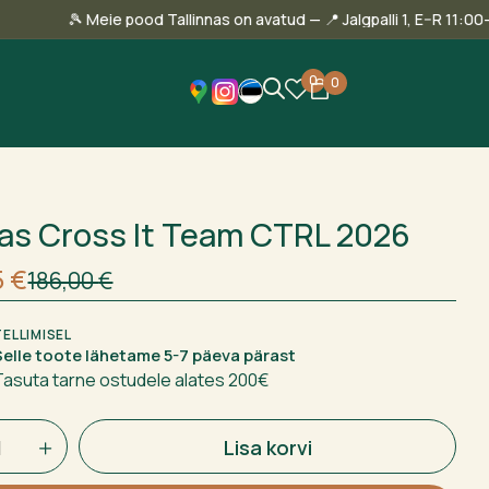
:00
🎾 Meie pood Tallinnas on avatud — 📍 Jalgpalli 1, E
0
0
as Cross It Team CTRL 2026
nt
5
€
186,00
€
0 €.
 €.
TELLIMISEL
Selle toote lähetame 5-7 päeva pärast
Tasuta tarne ostudele alates 200€
Lisa korvi