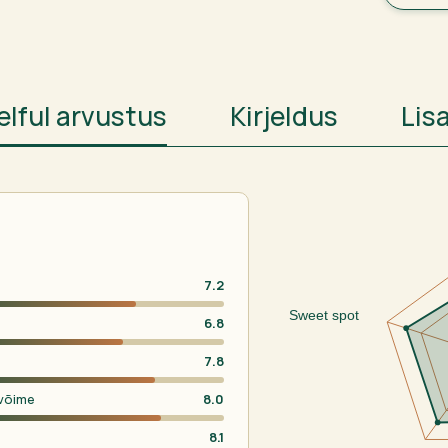
elful arvustus
Kirjeldus
Lis
7.2
Sweet spot
6.8
7.8
võime
8.0
8.1