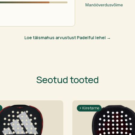
Manööverdusvõime
Loe täismahus arvustust Padelful lehel →
Seotud tooted
⚡ Kiire tarne