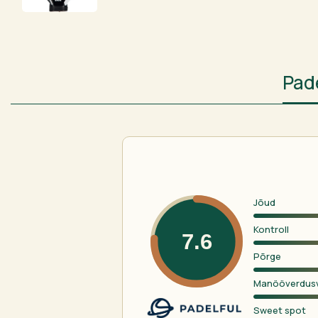
Pad
Jõud
Kontroll
7.6
Põrge
Manööverdus
Sweet spot