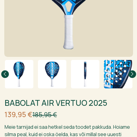
BABOLAT AIR VERTUO 2025
Algne
Current
139,95
€
185,95
€
hind
price
oli:
is:
Meie tarnijad ei saa hetkel seda toodet pakkuda. Hoiame
185,95 €.
139,95 €.
silma peal, kuid ei oska öelda, kas või millal see uuesti