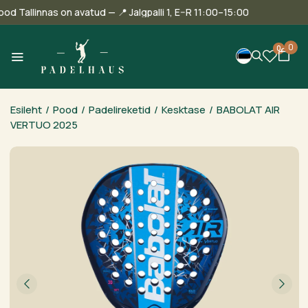
ie pood Tallinnas on avatud — 📍 Jalgpalli 1, E–R 11:00–15:00
0
0
Esileht
/
Pood
/
Padelireketid
/
Kesktase
/
BABOLAT AIR
VERTUO 2025