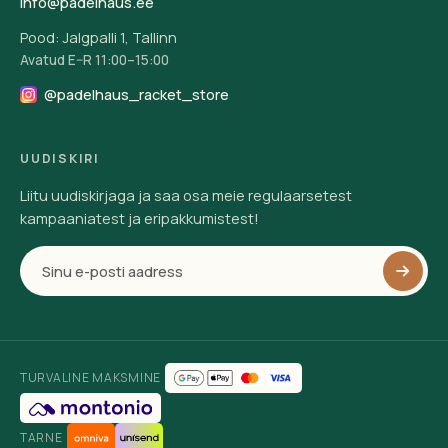
info@padelhaus.ee
Pood: Jalgpalli 1, Tallinn
Avatud E–R 11:00–15:00
@padelhaus_racket_store
UUDISKIRI
Liitu uudiskirjaga ja saa osa meie regulaarsetest
kampaaniatest ja eripakkumistest!
TURVALINE MAKSMINE
TARNE