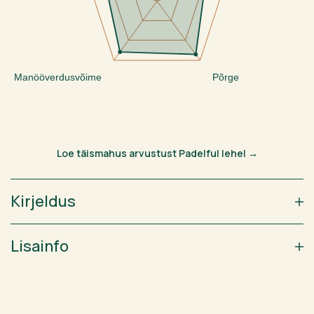
Manööverdusvõime
Põrge
Loe täismahus arvustust Padelful lehel →
Kirjeldus
Lisainfo