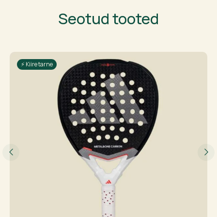
Seotud tooted
⚡ Kiire tarne