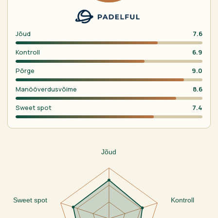
Jõud
7.6
Kontroll
6.9
Põrge
9.0
Manööverdusvõime
8.6
Sweet spot
7.4
Jõud
Sweet spot
Kontroll