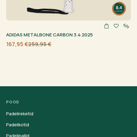
8.4
PADELFUL
ADIDAS METALBONE CARBON 3.4 2025
167,95
€
259,95
€
Algne
Current
hind
price
oli:
is:
259,95 €.
167,95 €.
POOD
Padelireketid
Padelikotid
Padelipallid