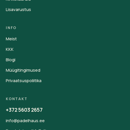
Lisavarustus
INFO
Meist
KKK
Blogi
Müügitingimused
Privaatsuspoliitika
KONTAKT
+372 5603 2657
info@padelhaus.ee