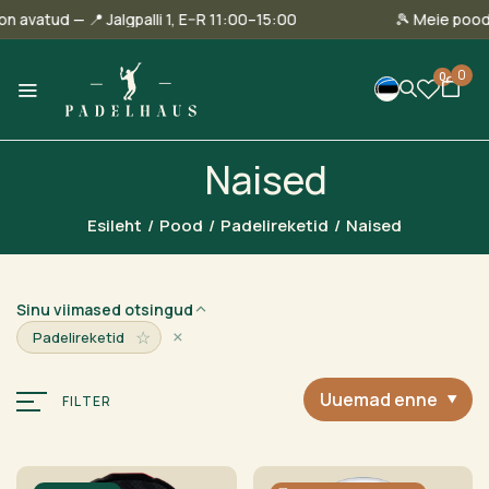
nnas on avatud — 📍 Jalgpalli 1, E–R 11:00–15:00
🎾 Meie
0
0
Naised
Esileht
/
Pood
/
Padelireketid
/
Naised
Sinu viimased otsingud
×
☆
Padelireketid
Uuemad enne
FILTER