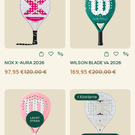
NOX X-AURA 2026
WILSON BLADE V4 2026
97,95
€
120,00
€
169,95
€
200,00
€
Algne
Current
Algne
Current
hind
price
hind
price
oli:
is:
oli:
is:
120,00 €.
97,95 €.
200,00 €.
169,95 €.
⚡ Kiire tarne
LAOST
OTSAS