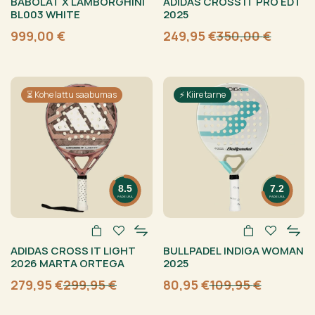
BABOLAT X LAMBORGHINI
ADIDAS CROSS IT PRO EDT
BL003 WHITE
2025
999,00
€
249,95
€
350,00
€
Algne
Current
hind
price
oli:
is:
350,00 €.
249,95 €.
⏳ Kohe lattu saabumas
⚡ Kiire tarne
8.5
7.2
PADELFUL
PADELFUL
ADIDAS CROSS IT LIGHT
BULLPADEL INDIGA WOMAN
2026 MARTA ORTEGA
2025
279,95
€
299,95
€
80,95
€
109,95
€
Algne
Current
Algne
Current
hind
price
hind
price