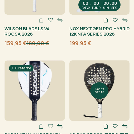
:
:
:
00
00
00
00
PÄEVA
TUNDI
MIN.
SEK.
WILSON BLADE LS V4
NOX NEXTGEN PRO HYBRID
ROOSA 2026
12K NFA SERIES 2026
159,95
€
180,00
€
199,95
€
Algne
Current
hind
price
oli:
is:
180,00 €.
159,95 €.
⚡ Kiire tarne
LAOST
OTSAS