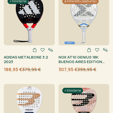
⚡ Kiire tarne
⏳ Kohe lattu saabumas
ADIDAS METALBONE 3.2
NOX AT10 GENIUS 18K
2023
BUENOS AIRES EDITION
AGUSTÍN TAPIA 2026
188,95
€
379,95
€
307,95
€
399,95
€
Algne
Current
Algne
Current
hind
price
hind
price
oli:
is:
oli:
is:
379,95 €.
188,95 €.
399,95 €.
307,95 €.
⚡ Kiire tarne