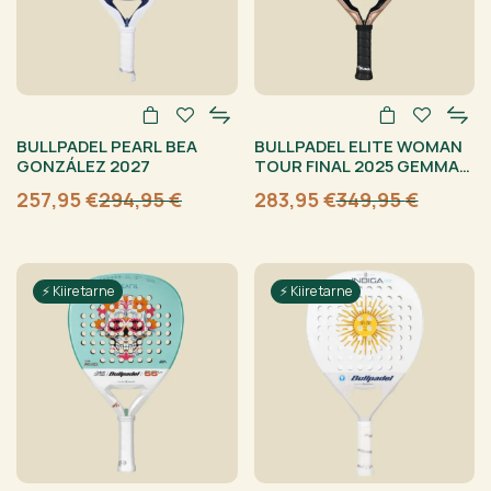
BULLPADEL PEARL BEA
BULLPADEL ELITE WOMAN
GONZÁLEZ 2027
TOUR FINAL 2025 GEMMA
TRIAY
257,95
€
294,95
€
283,95
€
349,95
€
Algne
Current
Algne
Current
hind
price
hind
price
oli:
is:
oli:
is:
294,95 €.
257,95 €.
349,95 €.
283,95 €.
⚡ Kiire tarne
⚡ Kiire tarne