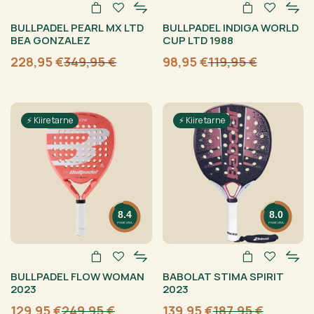
BULLPADEL PEARL MX LTD
BULLPADEL INDIGA WORLD
BEA GONZALEZ
CUP LTD 1988
228,95
€
349,95
€
98,95
€
119,95
€
Algne
Current
Algne
Current
hind
price
hind
price
oli:
is:
oli:
is:
349,95 €.
228,95 €.
119,95 €.
98,95 €.
⚡ Kiire tarne
⚡ Kiire tarne
8.4
8.0
PADELFUL
PADELFUL
BULLPADEL FLOW WOMAN
BABOLAT STIMA SPIRIT
2023
2023
129,95
€
249,95
€
139,95
€
187,95
€