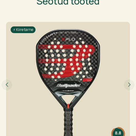
Seotud tooted
⚡ Kiire tarne
8.8