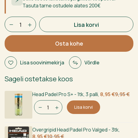
Tasuta tarne ostudele alates 200€
Adidas
Lisa korvi
Metalbone
CTRL
3.3
Osta kohe
2024
kogus
Lisa soovinimekirja
Võrdle
Sageli ostetakse koos
Algne
Current
Head Padel Pro S+ - 1tk, 3 palli
,
8,95
€
9,95
€
hind
price
Lisa korvi
oli:
is:
9,95 €.
8,95 €.
Overgripid Head Padel Pro Valged - 3tk
,
Algne
Current
8,95
€
10,95
€