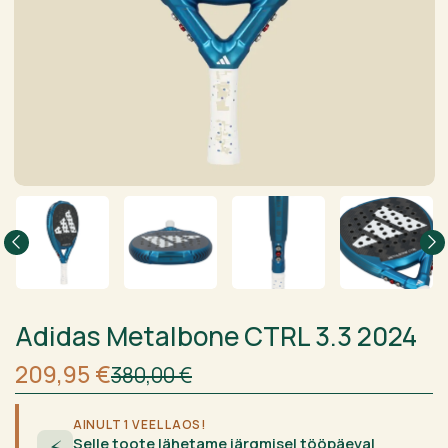
Adidas Metalbone CTRL 3.3 2024
Algne
Current
209,95
€
380,00
€
hind
price
oli:
is:
380,00 €.
209,95 €.
AINULT 1 VEEL LAOS!
Selle toote lähetame järgmisel tööpäeval
⚡