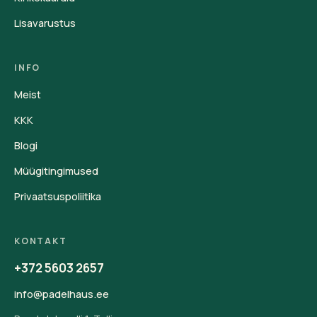
Lisavarustus
INFO
Meist
KKK
Blogi
Müügitingimused
Privaatsuspoliitika
KONTAKT
+372 5603 2657
info@padelhaus.ee