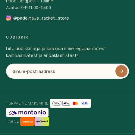
Pood: Jalgpalli 1, Tallinn
Avatud E–R 11:00–15:00
@padelhaus_racket_store
UUDISKIRI
Liitu uudiskirjaga ja saa osa meie regulaarsetest
kampaaniatest ja eripakkumistest!
TURVALINE MAKSMINE
TARNE