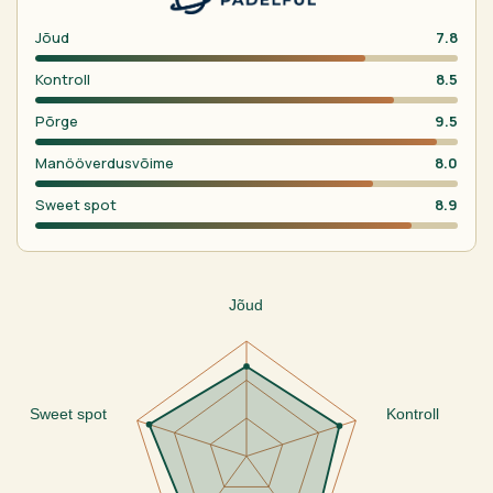
Jõud
7.8
Kontroll
8.5
Põrge
9.5
Manööverdusvõime
8.0
Sweet spot
8.9
Jõud
Sweet spot
Kontroll