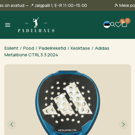
innas on avatud — 📍 Jalgpalli 1, E–R 11:00–15:00
🎾 Mei
0
0
Esileht
/
Pood
/
Padelireketid
/
Kesktase
/
Adidas
Metalbone CTRL 3.3 2024