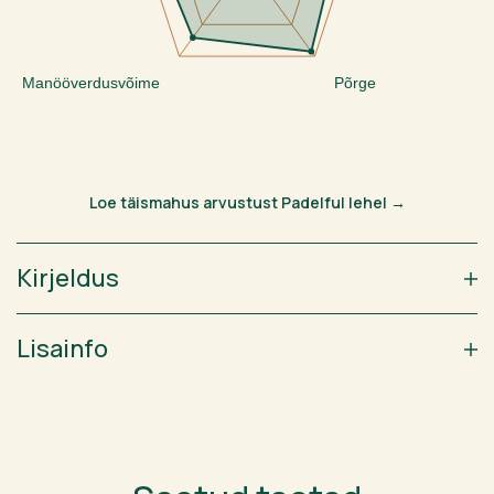
Manööverdusvõime
Põrge
Loe täismahus arvustust Padelful lehel →
Kirjeldus
Lisainfo