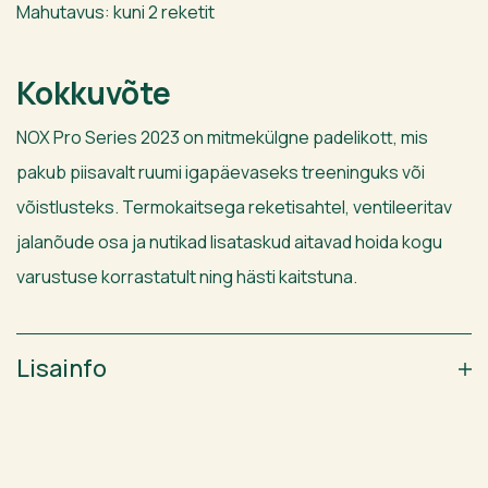
Mahutavus: kuni 2 reketit
Kokkuvõte
NOX Pro Series 2023 on mitmekülgne padelikott, mis
pakub piisavalt ruumi igapäevaseks treeninguks või
võistlusteks. Termokaitsega reketisahtel, ventileeritav
jalanõude osa ja nutikad lisataskud aitavad hoida kogu
varustuse korrastatult ning hästi kaitstuna.
Lisainfo