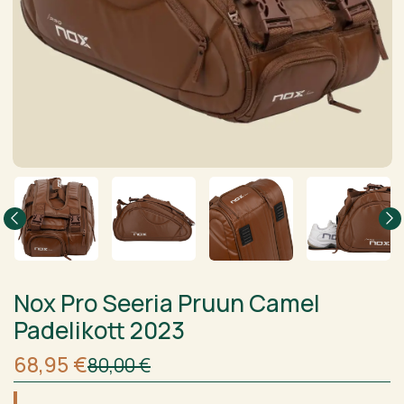
Nox Pro Seeria Pruun Camel
Padelikott 2023
Algne
Current
68,95
€
80,00
€
hind
price
oli:
is: