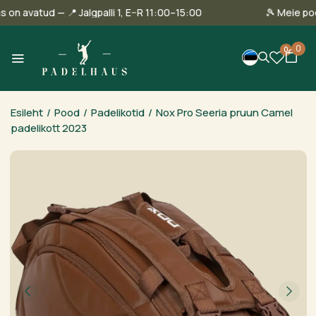
llinnas on avatud — 📍 Jalgpalli 1, E–R 11:00–15:00
🎾 Me
0
0
Esileht
/
Pood
/
Padelikotid
/
Nox Pro Seeria pruun Camel
padelikott 2023