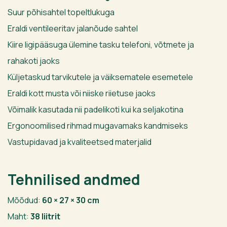
Suur põhisahtel topeltlukuga
Eraldi ventileeritav jalanõude sahtel
Kiire ligipääsuga ülemine tasku telefoni, võtmete ja
rahakoti jaoks
Küljetaskud tarvikutele ja väiksematele esemetele
Eraldi kott musta või niiske riietuse jaoks
Võimalik kasutada nii padelikoti kui ka seljakotina
Ergonoomilised rihmad mugavamaks kandmiseks
Vastupidavad ja kvaliteetsed materjalid
Tehnilised andmed
Mõõdud:
60 × 27 × 30 cm
Maht:
38 liitrit