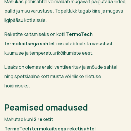
Mahukas põhisahtel võimaldab mugavalt paigutada riided,
pallid ja muu varustuse. Topeltlukk tagab kiire ja mugava
ligipääsu koti sisule.
Reketite kaitsmiseks on kotil
TermoTech
termokaitsega sahtel
, mis aitab kaitsta varustust
kuumuse ja temperatuurikõikumiste eest.
Lisaks on olemas eraldi ventileeritav jalanõude sahtel
ning spetsiaalne kott musta või niiske riietuse
hoidmiseks.
Peamised omadused
Mahutab kuni
2 reketit
TermoTech termokaitsega reketisahtel