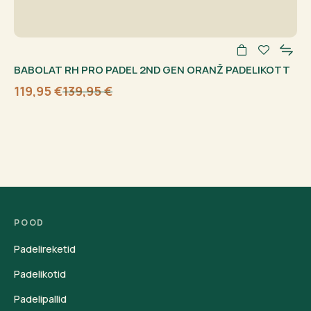
BABOLAT RH PRO PADEL 2ND GEN ORANŽ PADELIKOTT
119,95
€
139,95
€
Algne
Current
hind
price
oli:
is:
139,95 €.
119,95 €.
POOD
Padelireketid
Padelikotid
Padelipallid