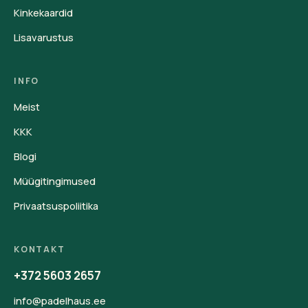
Kinkekaardid
Lisavarustus
INFO
Meist
KKK
Blogi
Müügitingimused
Privaatsuspoliitika
KONTAKT
+372 5603 2657
info@padelhaus.ee