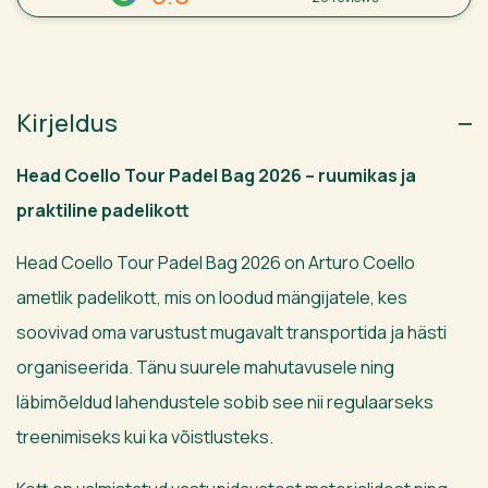
kogus
Kirjeldus
Head Coello Tour Padel Bag 2026 – ruumikas ja
praktiline padelikott
Head Coello Tour Padel Bag 2026 on Arturo Coello
ametlik padelikott, mis on loodud mängijatele, kes
soovivad oma varustust mugavalt transportida ja hästi
organiseerida. Tänu suurele mahutavusele ning
läbimõeldud lahendustele sobib see nii regulaarseks
treenimiseks kui ka võistlusteks.