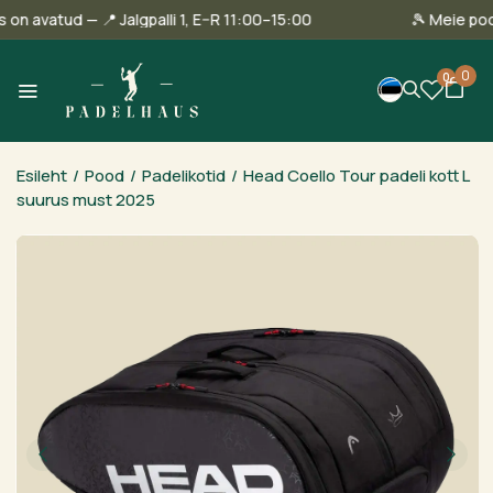
innas on avatud — 📍 Jalgpalli 1, E–R 11:00–15:00
🎾 Mei
0
0
Esileht
/
Pood
/
Padelikotid
/
Head Coello Tour padeli kott L
suurus must 2025