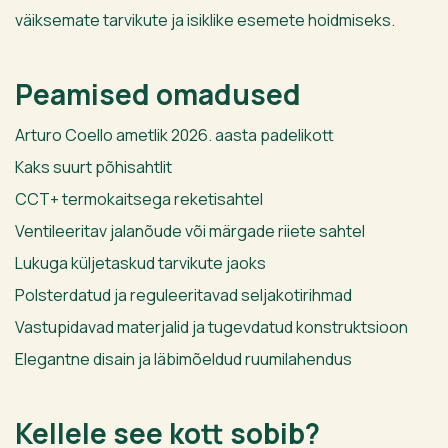
väiksemate tarvikute ja isiklike esemete hoidmiseks.
Peamised omadused
Arturo Coello ametlik 2026. aasta padelikott
Kaks suurt põhisahtlit
CCT+ termokaitsega reketisahtel
Ventileeritav jalanõude või märgade riiete sahtel
Lukuga küljetaskud tarvikute jaoks
Polsterdatud ja reguleeritavad seljakotirihmad
Vastupidavad materjalid ja tugevdatud konstruktsioon
Elegantne disain ja läbimõeldud ruumilahendus
Kellele see kott sobib?