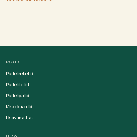
Algne
Current
hind
price
oli:
is:
249,95 €.
159,95 €.
POOD
Padelireketid
Padelikotid
Padelipallid
Kinkekaardid
Lisavarustus
INFO