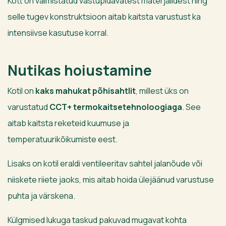
Kott on valmistatud vastupidavatest materjalidest ning
selle tugev konstruktsioon aitab kaitsta varustust ka
intensiivse kasutuse korral.
Nutikas hoiustamine
Kotil on
kaks mahukat põhisahtlit
, millest üks on
varustatud
CCT+ termokaitsetehnoloogiaga
. See
aitab kaitsta reketeid kuumuse ja
temperatuurikõikumiste eest.
Lisaks on kotil eraldi ventileeritav sahtel jalanõude või
niiskete riiete jaoks, mis aitab hoida ülejäänud varustuse
puhta ja värskena.
Külgmised lukuga taskud pakuvad mugavat kohta