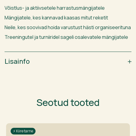
Võistlus- ja aktiivsetele harrastusmängijatele
Mängijatele, kes kannavad kaasas mitut reketit
Neile, kes soovivad hoida varustust hästi organiseerituna
Treeningutel ja turniiridel sageli osalevatele mängijatele
Lisainfo
Seotud tooted
⚡ Kiire tarne