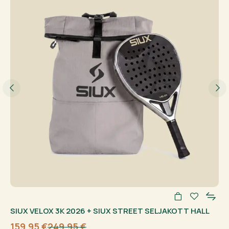
SIUX VELOX 3K 2026 + SIUX STREET SELJAKOTT HALL
159,95
€
249,95
€