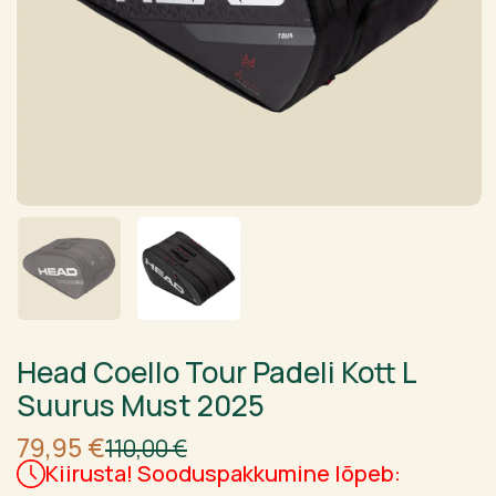
Head Coello Tour Padeli Kott L
Suurus Must 2025
Algne
Current
79,95
€
110,00
€
hind
price
Kiirusta! Sooduspakkumine lõpeb:
oli:
is: