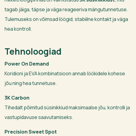
tagab jäiga, täpse ja väga reageeriva mängutunnetuse.
Tulemuseks on võimsad löögid, stabiilne kontakt ja väga
hea kontroll.
Tehnoloogiad
Power On Demand
Koridioni ja EVA kombinatsioon annab löökidele kohese
jõu ning hea tunnetuse.
3K Carbon
Tihedalt põimitud süsinikkiud maksimaalse jõu, kontrolli ja
vastupidavuse saavutamiseks.
Precision Sweet Spot