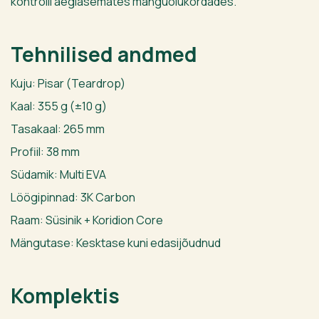
kontrolli aeglasemates mänguolukordades.
Tehnilised andmed
Kuju: Pisar (Teardrop)
Kaal: 355 g (±10 g)
Tasakaal: 265 mm
Profiil: 38 mm
Südamik: Multi EVA
Löögipinnad: 3K Carbon
Raam: Süsinik + Koridion Core
Mängutase: Kesktase kuni edasijõudnud
Komplektis