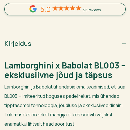
5.0
26 reviews
Kirjeldus
Lamborghini x Babolat BL003 –
eksklusiivne jõud ja täpsus
Lamborghini ja Babolat ühendasid oma teadmised, et luua
BL003 – limiteeritud koguses padelireket, mis ühendab
tipptasemel tehnoloogia, jõudluse ja eksklusiivse disaini.
Tulemuseks on reket mängijale, kes soovib väljakul
enamat kui lihtsalt head sooritust.