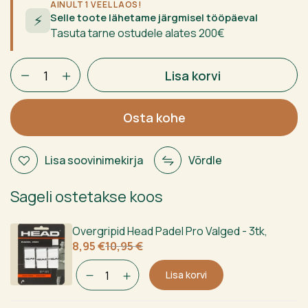
AINULT 1 VEEL LAOS!
Selle toote lähetame järgmisel tööpäeval
⚡
Tasuta tarne ostudele alates 200€
Babolat
Lisa korvi
x
Lamborghini
BL003
Osta kohe
White
kogus
Lisa soovinimekirja
Võrdle
Sageli ostetakse koos
Overgripid Head Padel Pro Valged - 3tk
,
Algne
Current
8,95
€
10,95
€
hind
price
oli:
is:
Lisa korvi
10,95 €.
8,95 €.