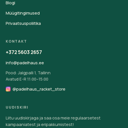
Blogi
Müügitingimused
Privaatsuspoliitika
KONTAKT
+372 5603 2657
info@padelhaus.ee
Pood: Jalgpalli 1, Tallinn
Avatud E–R 11:00–15:00
@padelhaus_racket_store
UUDISKIRI
Liitu uudiskirjaga ja saa osa meie regulaarsetest
kampaaniatest ja eripakkumistest!