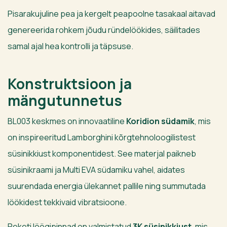
Pisarakujuline pea ja kergelt peapoolne tasakaal aitavad
genereerida rohkem jõudu ründelöökides, säilitades
samal ajal hea kontrolli ja täpsuse.
Konstruktsioon ja
mängutunnetus
BL003 keskmes on innovaatiline
Koridion südamik
, mis
on inspireeritud Lamborghini kõrgtehnoloogilistest
süsinikkiust komponentidest. See materjal paikneb
süsinikraami ja Multi EVA südamiku vahel, aidates
suurendada energia ülekannet pallile ning summutada
löökidest tekkivaid vibratsioone.
Reketi löögipinnad on valmistatud
3K süsinikkiust
, mis