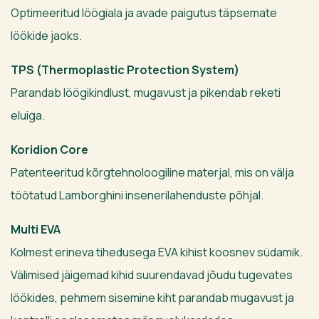
Optimeeritud löögiala ja avade paigutus täpsemate
löökide jaoks.
TPS (Thermoplastic Protection System)
Parandab löögikindlust, mugavust ja pikendab reketi
eluiga.
Koridion Core
Patenteeritud kõrgtehnoloogiline materjal, mis on välja
töötatud Lamborghini insenerilahenduste põhjal.
Multi EVA
Kolmest erineva tihedusega EVA kihist koosnev südamik.
Välimised jäigemad kihid suurendavad jõudu tugevates
löökides, pehmem sisemine kiht parandab mugavust ja