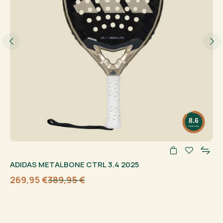
8.6
PADELFUL
ADIDAS METALBONE CTRL 3.4 2025
269,95
€
389,95
€
Algne
Current
hind
price
oli:
is:
389,95 €.
269,95 €.