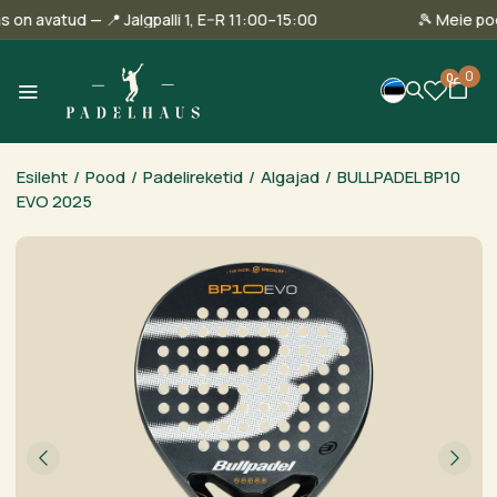
linnas on avatud — 📍 Jalgpalli 1, E–R 11:00–15:00
🎾 Mei
0
0
Esileht
/
Pood
/
Padelireketid
/
Algajad
/
BULLPADEL BP10
EVO 2025