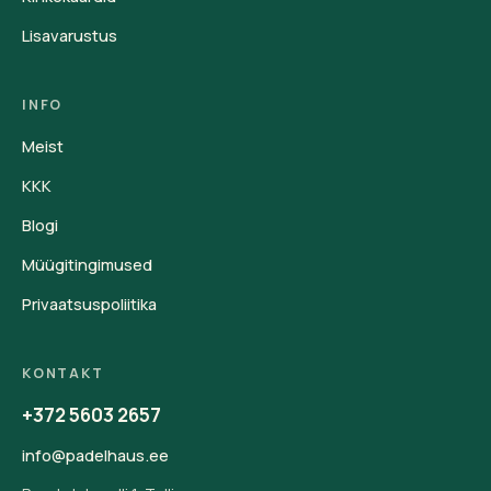
Lisavarustus
INFO
Meist
KKK
Blogi
Müügitingimused
Privaatsuspoliitika
KONTAKT
+372 5603 2657
info@padelhaus.ee