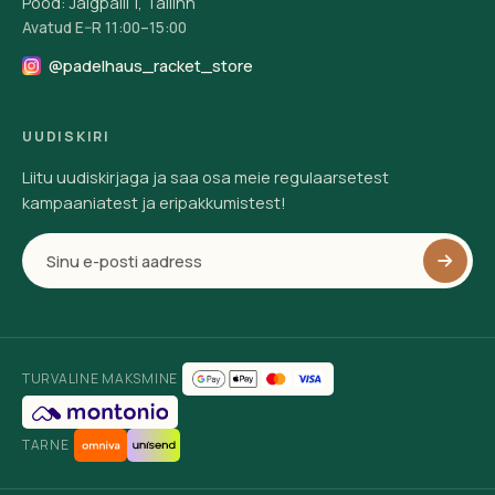
Pood: Jalgpalli 1, Tallinn
Avatud E–R 11:00–15:00
@padelhaus_racket_store
UUDISKIRI
Liitu uudiskirjaga ja saa osa meie regulaarsetest
kampaaniatest ja eripakkumistest!
TURVALINE MAKSMINE
TARNE