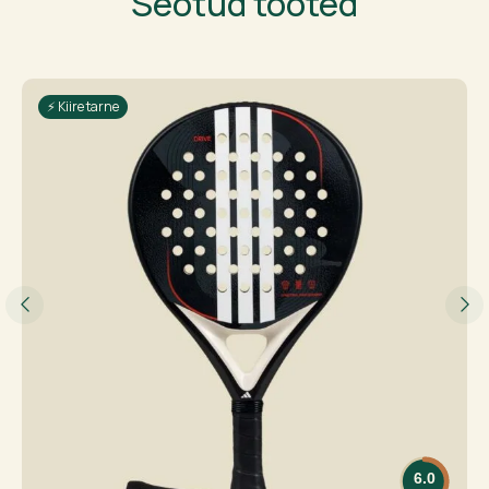
Seotud tooted
⚡ Kiire tarne
6.0