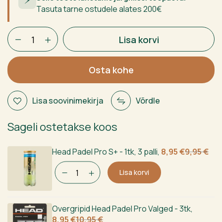
Tasuta tarne ostudele alates 200€
BULLPADEL
Lisa korvi
BP10
EVO
2025
Osta kohe
kogus
Lisa soovinimekirja
Võrdle
Sageli ostetakse koos
Algne
Current
Head Padel Pro S+ - 1tk, 3 palli
,
8,95
€
9,95
€
hind
price
Lisa korvi
oli:
is:
9,95 €.
8,95 €.
Overgripid Head Padel Pro Valged - 3tk
,
Algne
Current
8,95
€
10,95
€