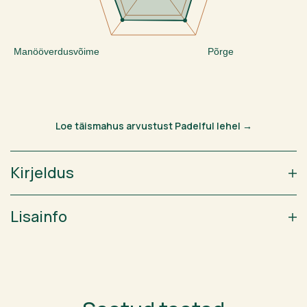
Manööverdusvõime
Põrge
Loe täismahus arvustust Padelful lehel →
Kirjeldus
Lisainfo