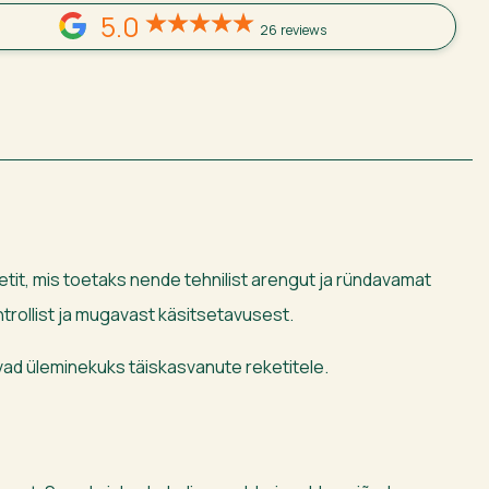
5.0
26 reviews
etit, mis toetaks nende tehnilist arengut ja ründavamat
trollist ja mugavast käsitsetavusest.
uvad üleminekuks täiskasvanute reketitele.