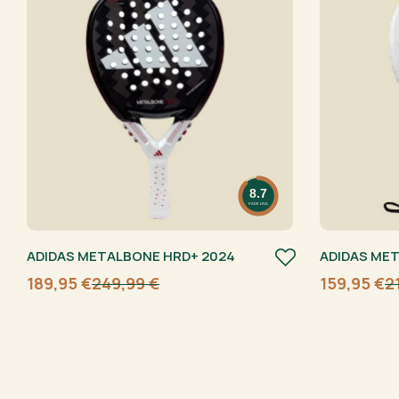
8.7
PADELFUL
ADIDAS METALBONE HRD+ 2024
ADIDAS MET
189,95
€
249,99
€
159,95
€
2
Algne
Current
Algne
Current
hind
price
hind
price
oli:
is:
oli:
is:
249,99 €.
189,95 €.
219,95 €.
159,95 €.