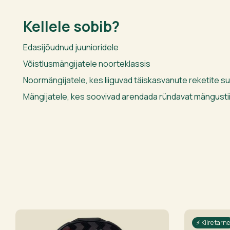
Kellele sobib?
Edasijõudnud juunioridele
Võistlusmängijatele noorteklassis
Noormängijatele, kes liiguvad täiskasvanute reketite s
Mängijatele, kes soovivad arendada ründavat mängustiil
⚡ Kiire tarne