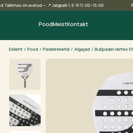
 Meie pood Tallinnas on avatud — 📍 Jalgpalli 1, E–R 11:00–15:00
Pood
Meist
Kontakt
Esileht
/
Pood
/
Padelireketid
/
Algajad
/
Bullpadel Vertex 0