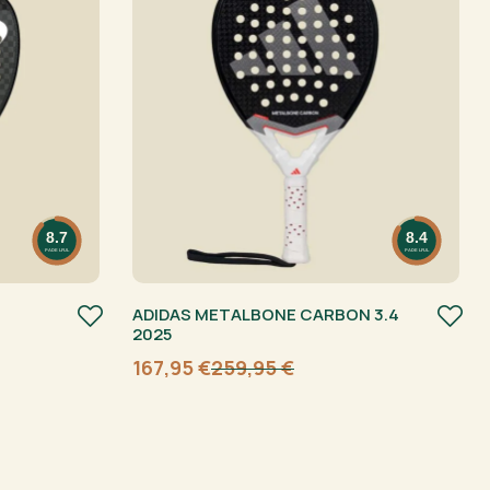
8.7
8.4
PADELFUL
PADELFUL
ADIDAS METALBONE CARBON 3.4
2025
167,95
€
259,95
€
Algne
Current
hind
price
oli:
is:
259,95 €.
167,95 €.