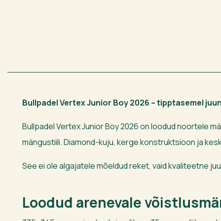
Bullpadel Vertex Junior Boy 2026 – tipptasemel juu
Bullpadel Vertex Junior Boy 2026 on loodud noortele män
mängustiili. Diamond-kuju, kerge konstruktsioon ja kes
See ei ole algajatele mõeldud reket, vaid kvaliteetne j
Loodud arenevale võistlusmä