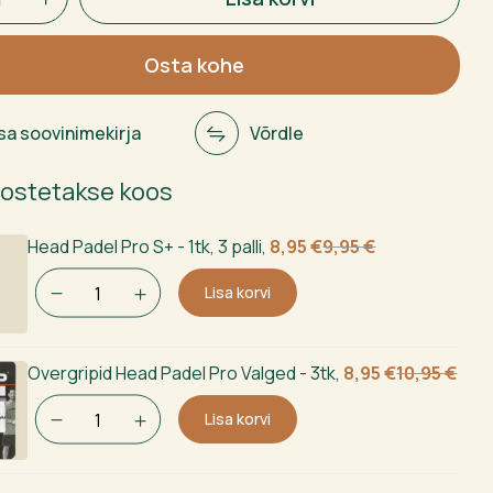
Osta kohe
isa soovinimekirja
Võrdle
 ostetakse koos
Algne
Current
Head Padel Pro S+ - 1tk, 3 palli
,
8,95
€
9,95
€
hind
price
Lisa korvi
oli:
is:
9,95 €.
8,95 €.
Algne
Current
Overgripid Head Padel Pro Valged - 3tk
,
8,95
€
10,95
€
hind
price
Lisa korvi
oli:
is:
10,95 €.
8,95 €.