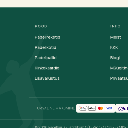
POOD
INFO
Padelireketid
Meist
Padelikotid
KKK
Padelipallid
Blogi
Kinkekaardid
Müügiti
Lisavarustus
Privaatsu
TURVALINE MAKSMINE
© 2026 Padelhaus · Latchkum OÜ · Reg 17377335 · KMKR