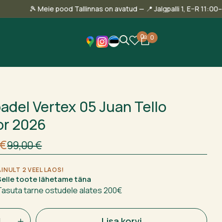
–15:00
🎾 Meie pood Tallinnas on avatud — 📍 Jalgpalli 1
0
0
padel Vertex 05 Juan Tello
or 2026
nt
€
99,00
€
 €.
€.
AINULT 2 VEEL LAOS!
Selle toote lähetame täna
Tasuta tarne ostudele alates 200€
l
Lisa korvi