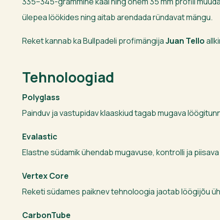
335–345-grammine kaal ning õhem 35 mm profiil muudav
ülepea löökides ning aitab arendada ründavat mängu.
Reket kannab ka Bullpadeli profimängija
Juan Tello
allki
Tehnoloogiad
Polyglass
Painduv ja vastupidav klaaskiud tagab mugava löögitunn
Evalastic
Elastne südamik ühendab mugavuse, kontrolli ja piisava 
Vertex Core
Reketi südames paiknev tehnoloogia jaotab löögijõu üh
CarbonTube