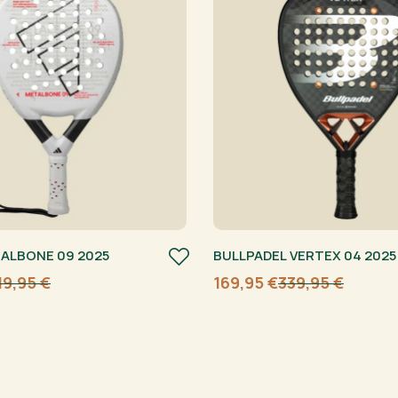
ALBONE 09 2025
BULLPADEL VERTEX 04 2025
19,95
€
169,95
€
339,95
€
Algne
Current
hind
price
oli:
is:
339,95 €.
169,95 €.