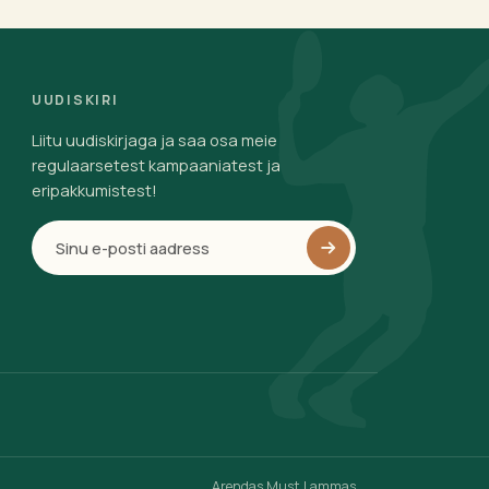
UUDISKIRI
Liitu uudiskirjaga ja saa osa meie
regulaarsetest kampaaniatest ja
eripakkumistest!
Arendas Must Lammas