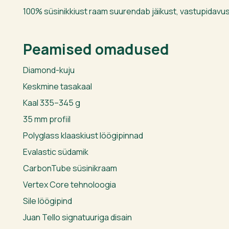
100% süsinikkiust raam suurendab jäikust, vastupidavus
Peamised omadused
Diamond-kuju
Keskmine tasakaal
Kaal 335–345 g
35 mm profiil
Polyglass klaaskiust löögipinnad
Evalastic südamik
CarbonTube süsinikraam
Vertex Core tehnoloogia
Sile löögipind
Juan Tello signatuuriga disain