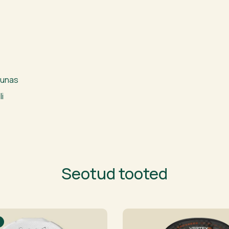
uunas
i
Seotud tooted