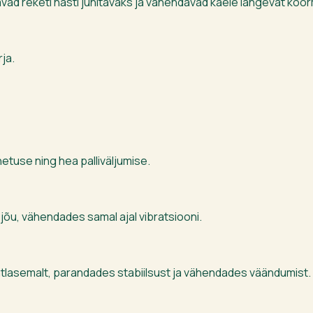
ad reketi hästi juhitavaks ja vähendavad käele langevat koo
rja.
etuse ning hea palliväljumise.
jõu, vähendades samal ajal vibratsiooni.
tlasemalt, parandades stabiilsust ja vähendades väändumist.