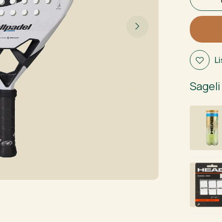
Vertex
05
Juan
Tello
Junior
L
2026
kogus
Sageli