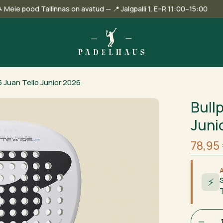
🎾 Meie pood Tallinnas on avatud — 📍 Jalgpalli 1, E–R 11:00
5 Juan Tello Junior 2026
Bull
Juni
Algne
Curre
78,95
hind
price
oli:
is:
99,00
78,95 
⚡
Bullpade