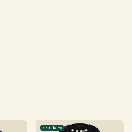
⚡ Kiire tarne