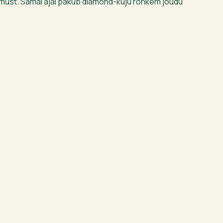
rmust. Samal ajal pakub diamond-kuju rohkem jõudu