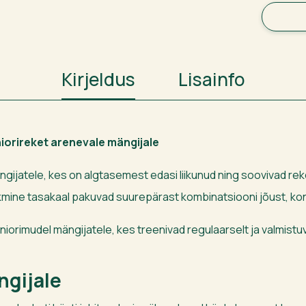
Kirjeldus
Lisainfo
niorireket arenevale mängijale
gijatele, kes on algtasemest edasi liikunud ning soovivad rek
kmine tasakaal pakuvad suurepärast kombinatsiooni jõust, kon
uuniorimudel mängijatele, kes treenivad regulaarselt ja valmist
ngijale