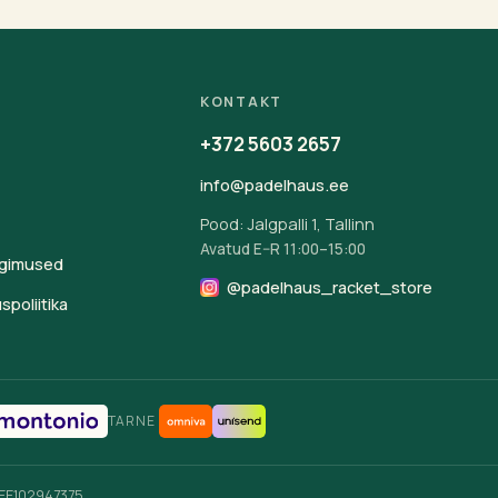
KONTAKT
+372 5603 2657
info@padelhaus.ee
Pood: Jalgpalli 1, Tallinn
Avatud E–R 11:00–15:00
ngimused
@padelhaus_racket_store
spoliitika
TARNE
 EE102947375