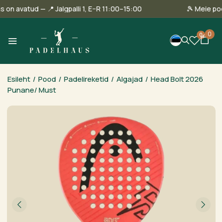
linnas on avatud — 📍 Jalgpalli 1, E–R 11:00–15:00
🎾 Me
0
0
Esileht
/
Pood
/
Padelireketid
/
Algajad
/
Head Bolt 2026
Punane/ Must