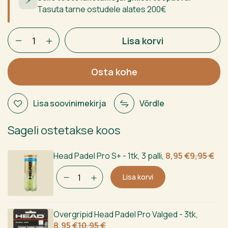
Tasuta tarne ostudele alates 200€
Head
Lisa korvi
Bolt
2026
Punane/
Osta kohe
Must
kogus
Lisa soovinimekirja
Võrdle
Sageli ostetakse koos
Algne
Current
Head Padel Pro S+ - 1tk, 3 palli
,
8,95
€
9,95
€
hind
price
Lisa korvi
oli:
is:
9,95 €.
8,95 €.
Overgripid Head Padel Pro Valged - 3tk
,
Algne
Current
8,95
€
10,95
€