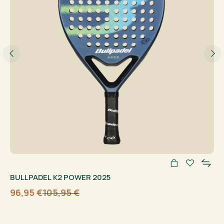
BULLPADEL K2 POWER 2025
96,95
€
105,95
€
Algne
Current
hind
price
oli:
is:
105,95 €.
96,95 €.