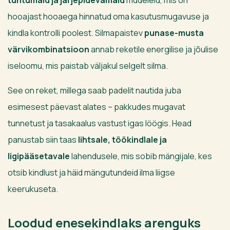
tuntumaid ja järjepidevamaid
mudeleid, mis on
hooajast hooaega hinnatud oma kasutusmugavuse ja
kindla kontrolli poolest. Silmapaistev
punase-musta
värvikombinatsioon
annab reketile energilise ja jõulise
iseloomu, mis paistab väljakul selgelt silma.
See on reket, millega saab padelit nautida juba
esimesest päevast alates – pakkudes mugavat
tunnetust ja tasakaalus vastust igas löögis. Head
panustab siin taas
lihtsale, töökindlale ja
ligipääsetavale
lahendusele, mis sobib mängijale, kes
otsib kindlust ja häid mängutundeid ilma liigse
keerukuseta.
Loodud enesekindlaks arenguks