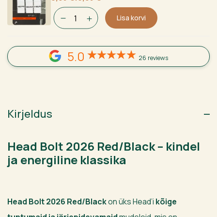
hind
price
oli:
is:
Lisa korvi
10,95 €.
8,95 €.
5.0
26 reviews
Kirjeldus
Head Bolt 2026 Red/Black – kindel
ja energiline klassika
Head Bolt 2026 Red/Black
on üks Head’i
kõige