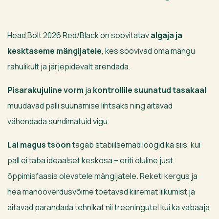
Head Bolt 2026 Red/Black on soovitatav
algaja ja
kesktaseme mängijatele
, kes soovivad oma mängu
rahulikult ja järjepidevalt arendada.
Pisarakujuline vorm
ja
kontrollile suunatud tasakaal
muudavad palli suunamise lihtsaks ning aitavad
vähendada sundimatuid vigu.
Lai magus tsoon
tagab stabiilsemad löögid ka siis, kui
pall ei taba ideaalset keskosa – eriti oluline just
õppimisfaasis olevatele mängijatele. Reketi kergus ja
hea manööverdusvõime toetavad kiiremat liikumist ja
aitavad parandada tehnikat nii treeningutel kui ka vabaaja