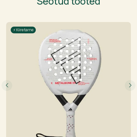
Seotud tooted
⚡ Kiire tarne