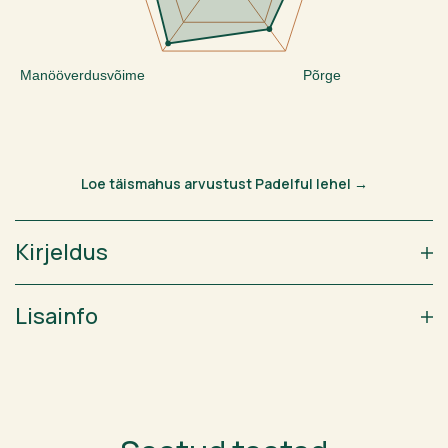
Manööverdusvõime
Põrge
Loe täismahus arvustust Padelful lehel →
Kirjeldus
Lisainfo