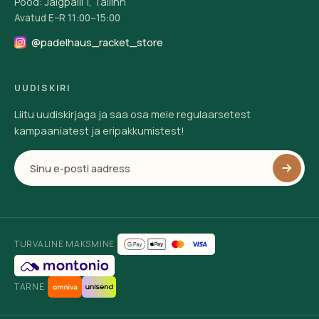
Pood: Jalgpalli 1, Tallinn
Avatud E–R 11:00–15:00
@padelhaus_racket_store
UUDISKIRI
Liitu uudiskirjaga ja saa osa meie regulaarsetest
kampaaniatest ja eripakkumistest!
TURVALINE MAKSMINE
TARNE