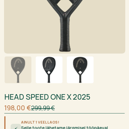
HEAD SPEED ONE X 2025
Algne
Current
198,00
€
299,99
€
hind
price
oli:
is:
299,99 €.
198,00 €.
AINULT 1 VEEL LAOS!
Selle toote lähetame järgmisel tööpäeval
⚡