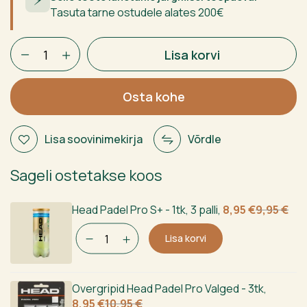
Tasuta tarne ostudele alates 200€
HEAD
Lisa korvi
SPEED
ONE
X
Osta kohe
2025
kogus
Lisa soovinimekirja
Võrdle
Sageli ostetakse koos
Algne
Current
Head Padel Pro S+ - 1tk, 3 palli
,
8,95
€
9,95
€
hind
price
Lisa korvi
oli:
is:
9,95 €.
8,95 €.
Overgripid Head Padel Pro Valged - 3tk
,
Algne
Current
8,95
€
10,95
€