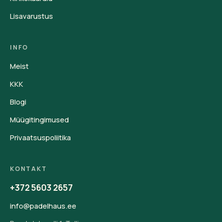
Lisavarustus
INFO
Meist
KKK
Blogi
Müügitingimused
Privaatsuspoliitika
KONTAKT
+372 5603 2657
info@padelhaus.ee