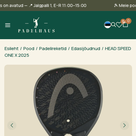
innas on avatud — 📍 Jalgpalli 1, E–R 11:00–15:00
🎾 Mei
0
0
Esileht
/
Pood
/
Padelireketid
/
Edasijõudnud
/
HEAD SPEED
ONE X 2025