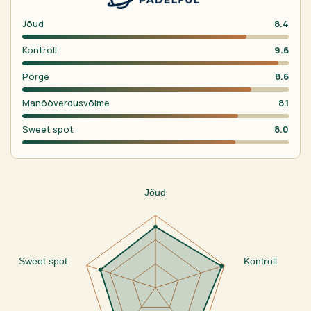
Jõud
8.4
Kontroll
9.6
Põrge
8.6
Manööverdusvõime
8.1
Sweet spot
8.0
Jõud
Sweet spot
Kontroll