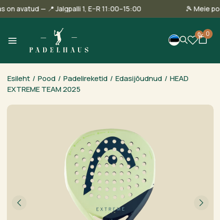
innas on avatud — 📍 Jalgpalli 1, E–R 11:00–15:00
🎾 Mei
0
0
Esileht
/
Pood
/
Padelireketid
/
Edasijõudnud
/
HEAD
EXTREME TEAM 2025