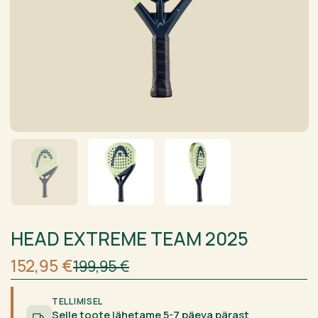
HEAD EXTREME TEAM 2025
Algne
Current
152,95
€
199,95
€
hind
price
oli:
is:
199,95 €.
152,95 €.
TELLIMISEL
Selle toote lähetame 5-7 päeva pärast