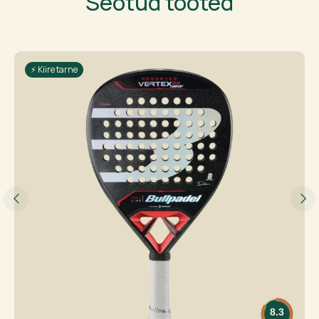
Seotud tooted
⚡ Kiire tarne
8.3