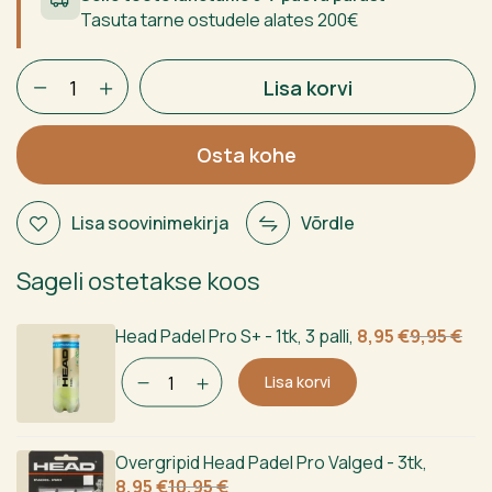
Tasuta tarne ostudele alates 200€
HEAD
Lisa korvi
EXTREME
TEAM
2025
Osta kohe
kogus
Lisa soovinimekirja
Võrdle
Sageli ostetakse koos
Algne
Current
Head Padel Pro S+ - 1tk, 3 palli
,
8,95
€
9,95
€
hind
price
Lisa korvi
oli:
is:
9,95 €.
8,95 €.
Overgripid Head Padel Pro Valged - 3tk
,
Algne
Current
8,95
€
10,95
€