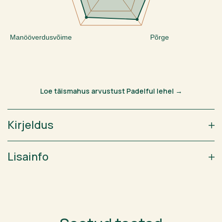
Manööverdusvõime
Põrge
Loe täismahus arvustust Padelful lehel →
Kirjeldus
Lisainfo