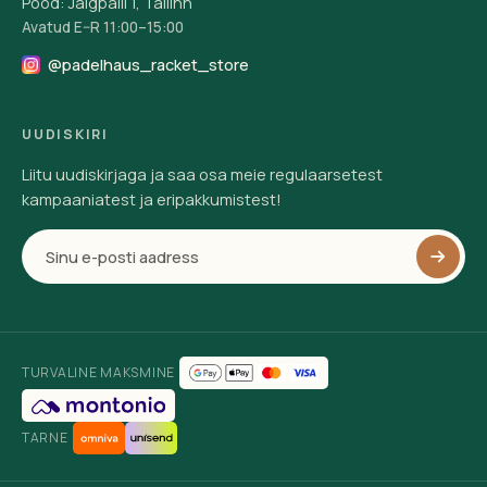
Pood: Jalgpalli 1, Tallinn
Avatud E–R 11:00–15:00
@padelhaus_racket_store
UUDISKIRI
Liitu uudiskirjaga ja saa osa meie regulaarsetest
kampaaniatest ja eripakkumistest!
TURVALINE MAKSMINE
TARNE