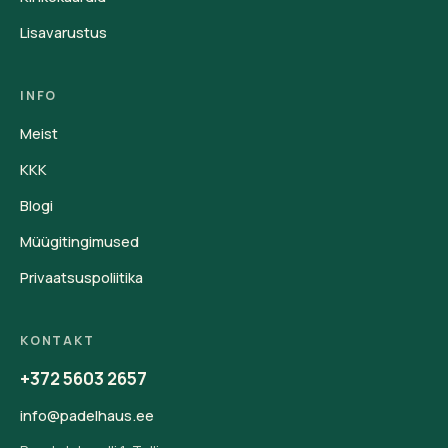
Lisavarustus
INFO
Meist
KKK
Blogi
Müügitingimused
Privaatsuspoliitika
KONTAKT
+372 5603 2657
info@padelhaus.ee